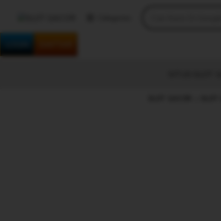
Skip
Search
to
SLOT
Categories
for
GACOR
Content
items
or
LOGIN
DAFTAR
shops
SITUS SLOT 
SLOT GACOR
SLOT