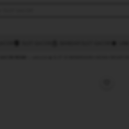
GACOR
SLOT GACOR
BANDAR SLOT GACOR
LIN
 GACOR RESMI
seksislot ♟ SLOT 1K MENANGKAN HADIAH BESAR 