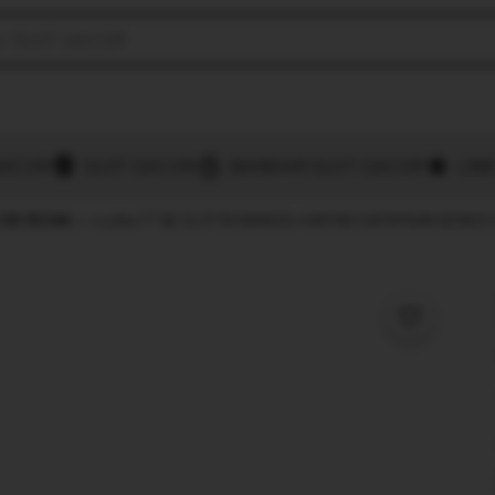
GACOR
SLOT GACOR
BANDAR SLOT GACOR
LIN
OR RESMI
scatter77 😆 SLOT BONANZA HARI INI DAPATKAN BONUS