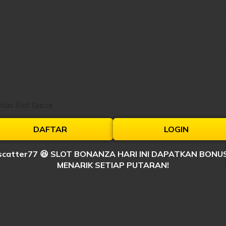
DAFTAR
LOGIN
scatter77 😆 SLOT BONANZA HARI INI DAPATKAN BONU
MENARIK SETIAP PUTARAN!