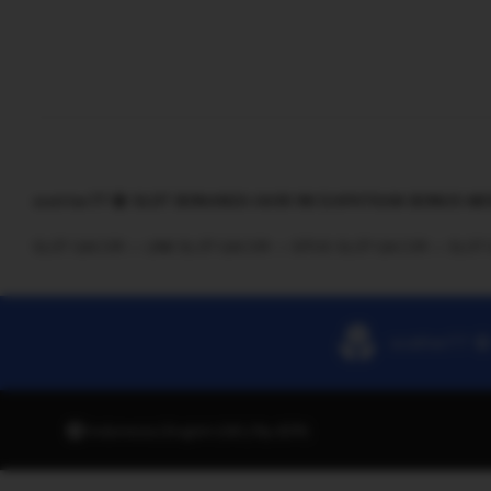
Loading...
scatter77 😆 SLOT BONANZA HARI INI DAPATKAN BONUS M
SLOT GACOR
LINK SLOT GACOR
SITUS SLOT GACOR
SLOT 
scatter77
Indonesia | English (UK) | Rp (IDR)