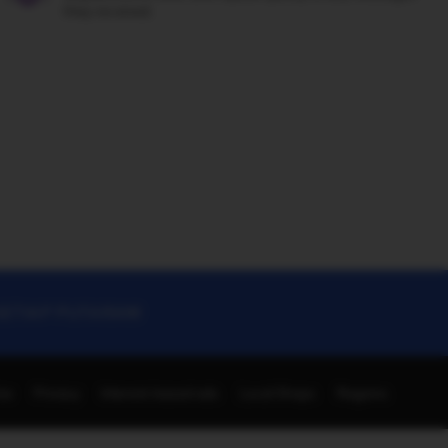
they received.
 SETIAP PUTARAN!
se
Privacy
Interest-based ads
Local Shops
Regions