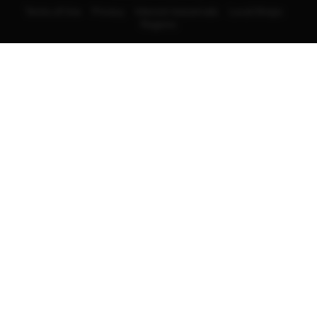
Terms of Use
Privacy
Interest-based ads
Local Shops
Regions