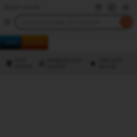
SLOT
Skip
GACOR
to
Search
Browse
ontent
for
items
or
shops
LOGIN
DAFTAR
SLOT
BANDAR SLOT
LINK SLOT
GACOR
GACOR
GACOR