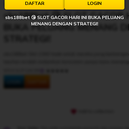
DAFTAR
LOGIN
Situs Slot Gacor
sbs188bet 😘 SLOT GACOR H
sbs188bet 😘 SLOT GACOR HARI INI BUKA PELUANG
MENANG DENGAN STRATEGI!
BUKA PELUANG MENANG 
STRATEGI!
sbs188bet Slot 1000 hadir untuk mereka yang berkeingi
taruhan rendah melainkan konsisten punya kans menang 
5
SITUS SLOT GACOR
out
of
LOGIN
DAFTAR
5
stars
Add to collection
Star Seller.
This seller consistently earned 5-star reviews, d