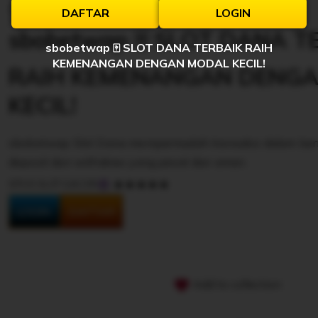
Situs Slot Gacor
DAFTAR
LOGIN
sbobetwap 🀄 SLOT DANA T
sbobetwap 🀄 SLOT DANA TERBAIK RAIH
KEMENANGAN DENGAN MODAL KECIL!
RAIH KEMENANGAN DENG
KECIL!
sbobetwap Slot Dana mempermudah transaksi dalam berm
deposit dan withdraw yang pesat dan aman.
5
SITUS SLOT GACOR
out
of
LOGIN
DAFTAR
5
stars
Add to collection