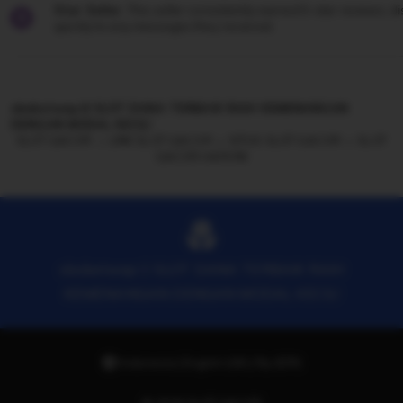
Star Seller.
This seller consistently earned 5-star reviews, d
quickly to any messages they received.
Loading...
sbobetwap 🀄 SLOT DANA TERBAIK RAIH KEMENANGAN
DENGAN MODAL KECIL!
SLOT GACOR
LINK SLOT GACOR
SITUS SLOT GACOR
SLOT
GACOR HARI INI
sbobetwap 🀄 SLOT DANA TERBAIK RAIH
KEMENANGAN DENGAN MODAL KECIL!
Indonesia | English (UK) | Rp (IDR)
© 2026 SLOT GACOR