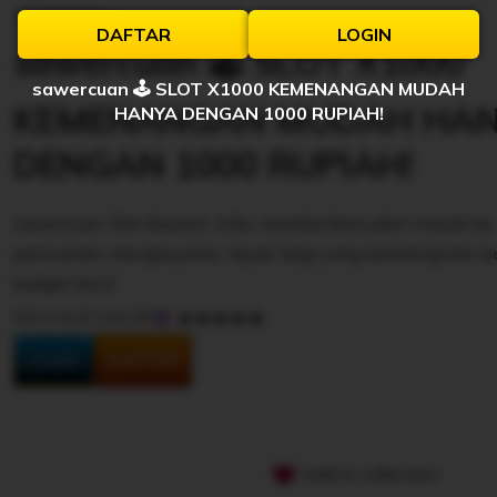
Situs Slot Gacor
DAFTAR
LOGIN
sawercuan 🕹 SLOT X1000
sawercuan 🕹 SLOT X1000 KEMENANGAN MUDAH
KEMENANGAN MUDAH HA
HANYA DENGAN 1000 RUPIAH!
DENGAN 1000 RUPIAH!
sawercuan Slot deposit 1ribu memberikan jalan masuk 
permainan mengasyikan, layak bagi yang berkeinginan b
budget kecil.
5
SITUS SLOT GACOR
out
of
LOGIN
DAFTAR
5
stars
Add to collection