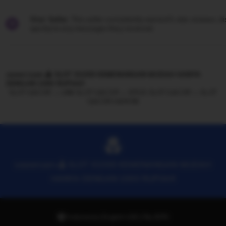
Star Seller.
This seller consistently earned 5-star reviews, d
quickly to any messages they received.
Loading...
sawercuan 🕹 SLOT X1000 KEMENANGAN MUDAH HANYA
DENGAN 1000 RUPIAH!
SLOT GACOR
LINK SLOT GACOR
SITUS SLOT GACOR
SLOT
GACOR HARI INI
sawercuan 🕹 SLOT X1000 KEMENANGAN MUDAH
HANYA DENGAN 1000 RUPIAH!
Indonesia | English (UK) | Rp (IDR)