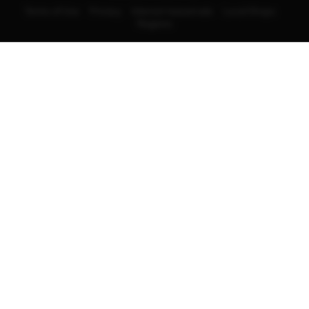
Terms of Use
Privacy
Interest-based ads
Local Shops
Regions