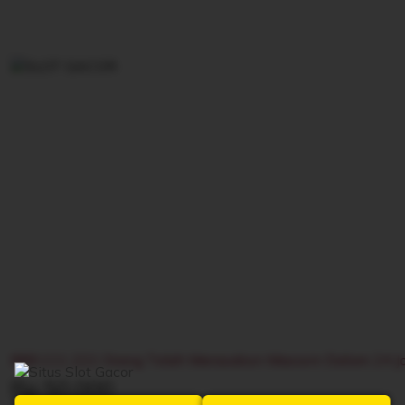
889.111.221 Orang Telah Merasakan Maxwin Dalam 24 Ja
Price:
Rp 50,000