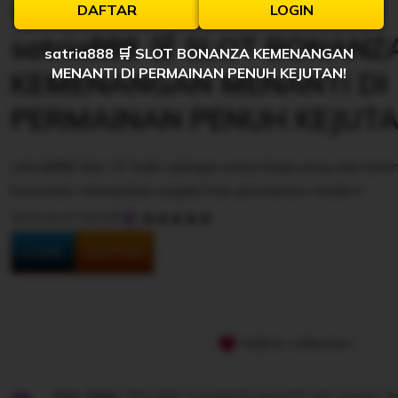
DAFTAR
LOGIN
Situs Slot Gacor
satria888 🛒 SLOT BONANZ
satria888 🛒 SLOT BONANZA KEMENANGAN
MENANTI DI PERMAINAN PENUH KEJUTAN!
KEMENANGAN MENANTI DI
PERMAINAN PENUH KEJUTA
satria888 Slot 1k hadir sebagai solusi bagi yang mau ber
konsisten merasakan segala fitur permainan modern.
5
SITUS SLOT GACOR
out
of
LOGIN
DAFTAR
5
stars
Add to collection
Star Seller.
This seller consistently earned 5-star reviews, d