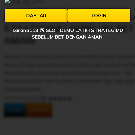
Situs Slot Gacor
sarana118 😘 SLOT DEMO L
DAFTAR
LOGIN
STRATEGIMU SEBELUM BE
sarana118 😘 SLOT DEMO LATIH STRATEGIMU
SEBELUM BET DENGAN AMAN!
AMAN!
sarana118 Judi bola parlay kian berkembang dan menari
orang. Dengan banyaknya opsi taruhan dan potensi keme
banyak bettor yang mau mencoba peruntungannya. Tapi, 
dengan bijaksana dan konsisten menelaah tiap-tiap asp
menguntungkan.
5
SITUS SLOT GACOR
out
of
LOGIN
DAFTAR
5
stars