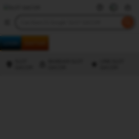
SLOT
Skip
GACOR
to
Search
Browse
ontent
for
items
or
shops
LOGIN
DAFTAR
SLOT
BANDAR SLOT
LINK SLOT
GACOR
GACOR
GACOR