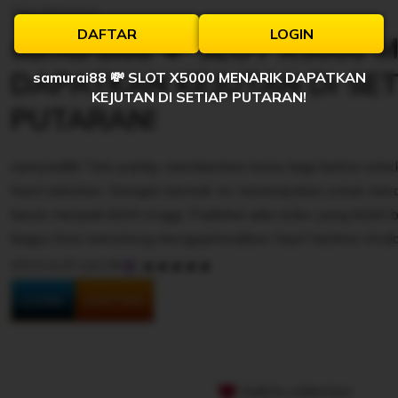
Situs Slot Gacor
DAFTAR
LOGIN
samurai88 💸 SLOT X5000 
DAPATKAN KEJUTAN DI SET
samurai88 💸 SLOT X5000 MENARIK DAPATKAN
KEJUTAN DI SETIAP PUTARAN!
PUTARAN!
samurai88 Toto parlay memberikan kans bagi bettor untu
hasil sekalian. Dengan bentuk ini, kesempatan untuk m
besar menjadi lebih tinggi. Padahal ada risiko yang lebih b
bagus bisa menolong mengoptimalkan hasil taruhan Anda
5
SITUS SLOT GACOR
out
of
LOGIN
DAFTAR
5
stars
Add to collection