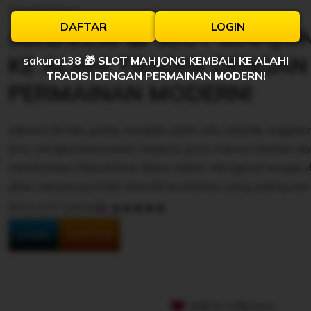
Situs Slot Gacor
DAFTAR
LOGIN
sakura138 🎁 SLOT MAHJO
KE ALAHI TRADISI DENGAN
sakura138 🎁 SLOT MAHJONG KEMBALI KE ALAHI
TRADISI DENGAN PERMAINAN MODERN!
PERMAINAN MODERN!
sakura138 Mix parlay menjadi salah satu metode unggulan
bisa mengkombinasikan berjenis-jenis macam taruhan dal
memberikan fleksibilitas dalam taktik. Mengenal tenaga
akan menolong Anda memilih kombinasi yang paling menj
5
SITUS SLOT GACOR
out
of
LOGIN
DAFTAR
5
stars
Add to collection