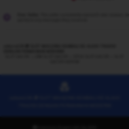
Star Seller.
This seller consistently earned 5-star reviews, d
quickly to any messages they received.
Loading...
sakura138 🎁 SLOT MAHJONG KEMBALI KE ALAHI TRADISI
DENGAN PERMAINAN MODERN!
SLOT GACOR
LINK SLOT GACOR
SITUS SLOT GACOR
SLOT
GACOR HARI INI
sakura138 🎁 SLOT MAHJONG KEMBALI KE ALAHI
TRADISI DENGAN PERMAINAN MODERN!
Indonesia | English (UK) | Rp (IDR)