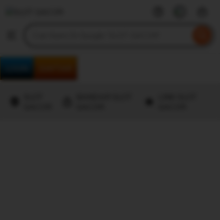
SLOT
Skip
GACOR
to
Search
Browse
ontent
for
items
or
shops
LOGIN
DAFTAR
SLOT
BANDAR SLOT
LINK SLOT
GACOR
GACOR
GACOR