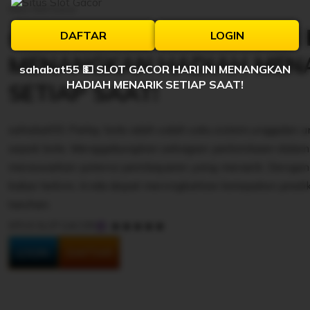
Situs Slot Gacor
sahabat55 💵 SLOT GACOR 
DAFTAR
LOGIN
MENANGKAN HADIAH MEN
sahabat55 💵 SLOT GACOR HARI INI MENANGKAN
HADIAH MENARIK SETIAP SAAT!
SETIAP SAAT!
sahabat55 Parlay bola ialah salah satu sistem unggulan un
sepak bola. Menggabungkan sebagian perlombaan dalam 
menawarkan potensi pembayaran yang menarik. Dengan 
kabar terkini, Anda dapat meningkatkan ketepatan predik
taruhan.
5
SITUS SLOT GACOR
out
of
LOGIN
DAFTAR
5
stars