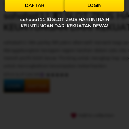
Situs Slot Gacor
DAFTAR
LOGIN
sahabat11 💵 SLOT ZEUS HA
sahabat11 💵 SLOT ZEUS HARI INI RAIH
KEUNTUNGAN DARI KEKUA
KEUNTUNGAN DARI KEKUATAN DEWA!
sahabat11 Mix parlay 88 yakni alternatif menarik bagi p
Menggabungkan beragam ragam taruhan dalam satu slip 
meraih profit lebih besar. Penting untuk mengkaji tiap a
untuk meningkatkan kesempatan keberhasilan.
5
SITUS SLOT GACOR
out
of
LOGIN
DAFTAR
5
stars
Add to collection