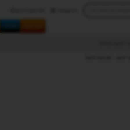
Skip
Search
to
SLOT
Categories
for
GACOR
Content
items
or
LOGIN
DAFTAR
shops
SITUS SLOT 
SLOT GACOR
SLOT 