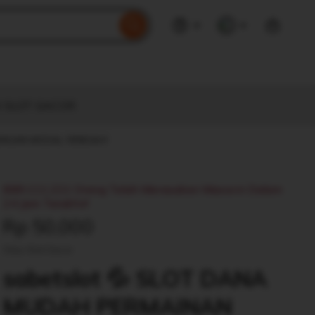
K SLOT GACOR
DENGAN MODAL RENDAH!
889.111.221 Orang Telah Merasakan Maxwin Dalam
24 Jam Terakhir!
Price:
Rp 50,000
Situs Slot Gacor
sabetslot 💦 SLOT DANA
MUDAH PERMAINAN