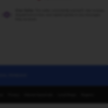
Star Seller.
This seller consistently earned 5-star reviews,
dispatched on time, and replied quickly to any messages
they received.
ODAL RENDAH!
se
Privacy
Interest-based ads
Local Shops
Regions