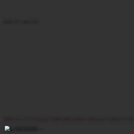
889.111.221 Orang Telah Merasakan Maxwin Dalam 24 Ja
Price:
Rp 50,000