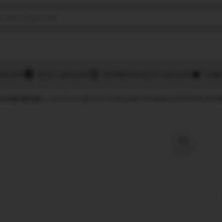
GACOR
SLOT GACOR
BANDAR SLOT GACOR
LIN
ACOR RESMI
rumahslot 💰 SLOT THAILAND TERBAIK RASAKAN ADR