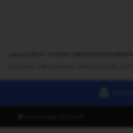
Loading...
rumahslot 💰 SLOT THAILAND TERBAIK RASAKAN ADRENALIN
SLOT GACOR
LINK SLOT GACOR
SITUS SLOT GACOR
SLOT 
rumahsl
Indonesia | English (UK) | Rp (IDR)