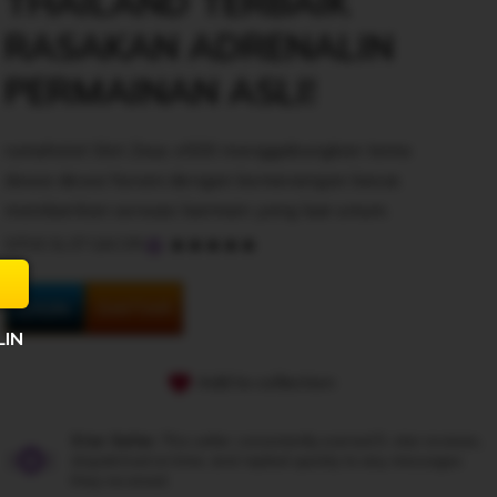
THAILAND TERBAIK
RASAKAN ADRENALIN
PERMAINAN ASLI!
rumahslot Slot Zeus x500 menggabungkan tema
dewa-dewa Yunani dengan kemenangan besar,
memberikan sensasi bermain yang luar umum.
5
SITUS SLOT GACOR
out
of
LOGIN
DAFTAR
5
stars
LIN
Add to collection
Star Seller.
This seller consistently earned 5-star reviews,
dispatched on time, and replied quickly to any messages
they received.