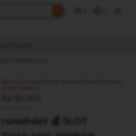
K SLOT GACOR
ENALIN PERMAINAN ASLI!
889.111.221 Orang Telah Merasakan Maxwin Dalam
24 Jam Terakhir!
Price:
Rp 50,000
Situs Slot Gacor
rumahslot 💰 SLOT