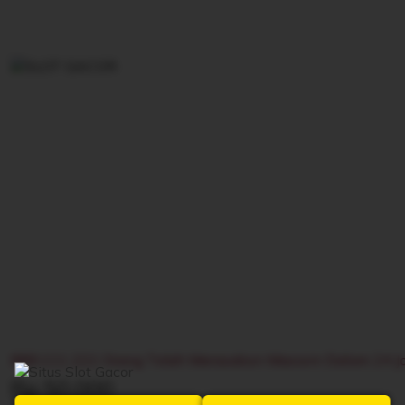
889.111.221 Orang Telah Merasakan Maxwin Dalam 24 Ja
Price:
Rp 50,000