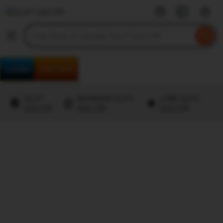
SLOT
Skip
GACOR
to
Search
Browse
ontent
for
items
or
shops
LOGIN
DAFTAR
SLOT
BANDAR SLOT
LINK SLOT
GACOR
GACOR
GACOR