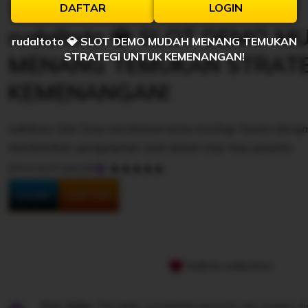
DAFTAR
LOGIN
Situs Slot Gacor
rudaltoto 💎 SLOT DEMO 
rudaltoto 💎 SLOT DEMO MUDAH MENANG TEMUKAN
STRATEGI UNTUK KEMENANGAN!
MENANG TEMUKAN STRATE
KEMENANGAN!
rudaltoto Slot Zeus membawa tema mitologi Yunani denga
memberikan pengalaman epik dalam tiap-tiap putaran.
5
SITUS SLOT GACOR
out
of
LOGIN
DAFTAR
5
stars
Add to collection
Star Seller.
This seller consistently earned 5-star reviews, d