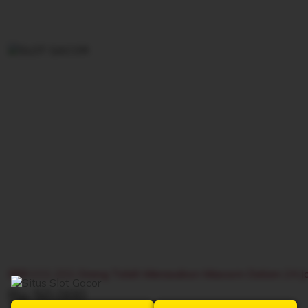
889.111.221 Orang Telah Merasakan Maxwin Dalam 24 Ja
Price:
Rp 50,000