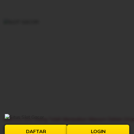
889.111.221 Orang Telah Merasakan Maxwin Dalam 24 Ja
Price:
Rp 50,000
DAFTAR
LOGIN