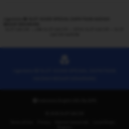
Loading...
rigentoto 🎲 SLOT X1000 SPESIAL DAPATKAN HADIAH
BESAR SEKARANG
SLOT GACOR
LINK SLOT GACOR
SITUS SLOT GACOR
SLOT
GACOR HARI INI
rigentoto 🎲 SLOT X1000 SPESIAL DAPATKAN
HADIAH BESAR SEKARANG
Indonesia | English (UK) | Rp (IDR)
© 2026 SLOT GACOR
Terms of Use
Privacy
Interest-based ads
Local Shops
Regions