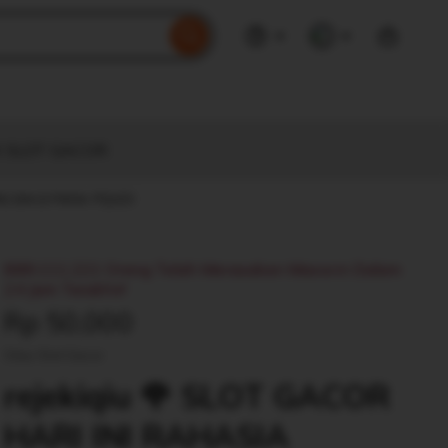
K SLOT GACOR
NG BAGI PARA PEJUDI
889.111.221 Orang Telah Merasakan Maxwin Dalam
24 Jam Terakhir!
Price:
Rp 50,000
Situs Slot Gacor
rejekiqiu 🌹 SLOT GACOR
HARI INI RAHASIA