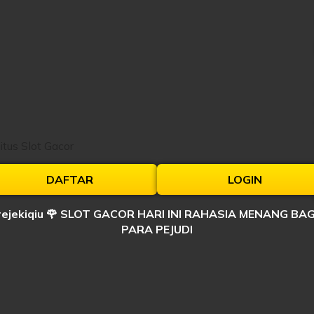
DAFTAR
LOGIN
rejekiqiu 🌹 SLOT GACOR HARI INI RAHASIA MENANG BAG
PARA PEJUDI