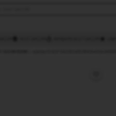
GACOR
SLOT GACOR
BANDAR SLOT GACOR
LIN
T GACOR RESMI
rejekiqiu 🌹 SLOT GACOR HARI INI RAHASIA MENA