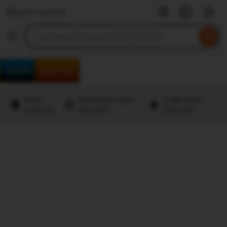
SLOT
Skip
GACOR
to
Search
Browse
ontent
for
items
or
shops
LOGIN
DAFTAR
SLOT
BANDAR SLOT
LINK SLOT
GACOR
GACOR
GACOR