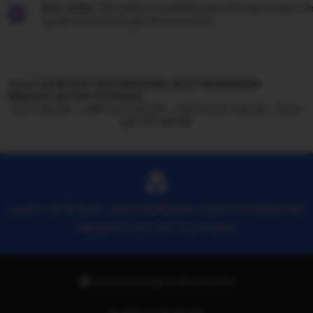
Star Seller.
This seller consistently earned 5-star reviews, d
quickly to any messages they received.
Loading...
receh 138 ⌛ SLOT X500 BERSAMA KEJUTAN MENARIK
MENANTI SETIAP PUTARAN
SLOT GACOR
LINK SLOT GACOR
SITUS SLOT GACOR
SLOT
GACOR HARI INI
receh 138 ⌛ SLOT X500 BERSAMA KEJUTAN MENARIK
MENANTI SETIAP PUTARAN
Indonesia | English (UK) | Rp (IDR)
© 2026 SLOT GACOR