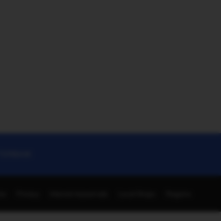
 TERBAIK
se
Privacy
Interest-based ads
Local Shops
Regions