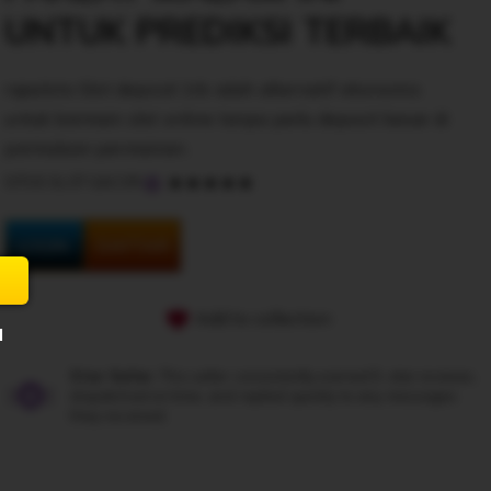
UNTUK PREDIKSI TERBAIK
rajasloto Slot deposit 1rb ialah alternatif ekonomis
untuk bermain slot online tanpa perlu deposit besar di
permulaan permainan.
5
SITUS SLOT GACOR
out
of
LOGIN
DAFTAR
5
stars
Add to collection
I
Star Seller.
This seller consistently earned 5-star reviews,
dispatched on time, and replied quickly to any messages
they received.