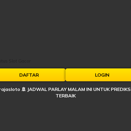
DAFTAR
LOGIN
rajasloto 🚢 JADWAL PARLAY MALAM INI UNTUK PREDIKS
TERBAIK