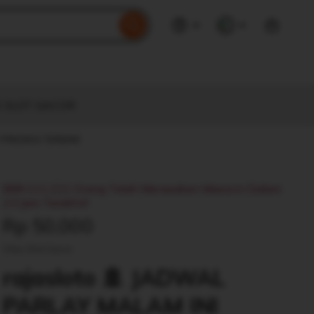
K SLOT GACOR
 PREDIKSI TERBAIK
889.111.221 Orang Telah Merasakan Maxwin Dalam
24 Jam Terakhir!
Price:
Rp 50,000
Situs Slot Gacor
rajasloto 🚢 JADWAL
PARLAY MALAM INI