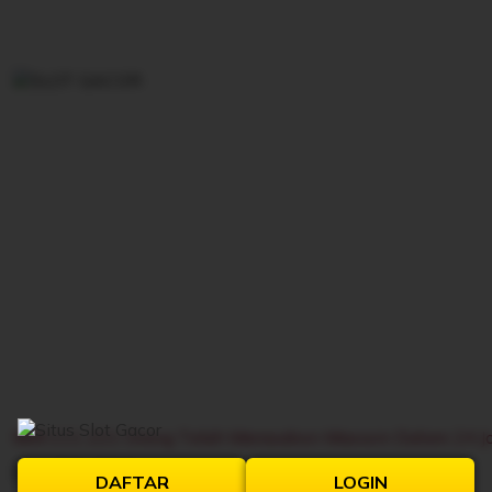
889.111.221 Orang Telah Merasakan Maxwin Dalam 24 Ja
Price:
Rp 50,000
DAFTAR
LOGIN