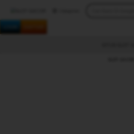
Skip
Search
to
SLOT
Categories
for
GACOR
Content
items
or
LOGIN
DAFTAR
shops
SITUS SLOT 
SLOT GACO