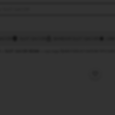
GACOR
SLOT GACOR
BANDAR SLOT GACOR
LIN
R
SLOT GACOR RESMI
raja naga 🥰 MIX PARLAY HARI INI TIPS DAN