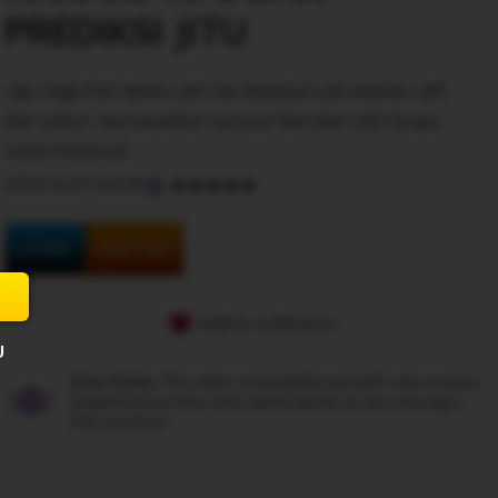
PREDIKSI JITU
raja naga Slot demo sah menetapkan permainan adil
dan aman, menawarkan sensasi bermain slot tanpa
risiko finansial.
5
SITUS SLOT GACOR
out
of
LOGIN
DAFTAR
5
stars
Add to collection
U
Star Seller.
This seller consistently earned 5-star reviews,
dispatched on time, and replied quickly to any messages
they received.