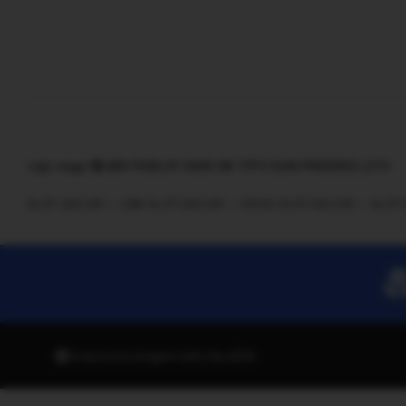
Loading...
raja naga 🥰 MIX PARLAY HARI INI TIPS DAN PREDIKSI JITU
SLOT GACOR
LINK SLOT GACOR
SITUS SLOT GACOR
SLOT 
Indonesia | English (UK) | Rp (IDR)