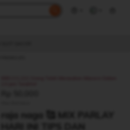
K SLOT GACOR
 PREDIKSI JITU
889.111.221 Orang Telah Merasakan Maxwin Dalam
24 Jam Terakhir!
Price:
Rp 50,000
Situs Slot Gacor
raja naga 🥰 MIX PARLAY
HARI INI TIPS DAN