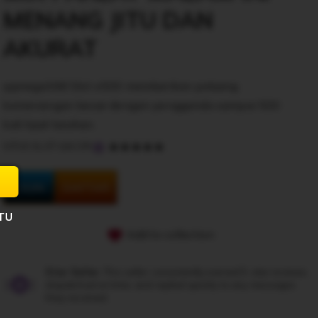
MENANG JITU DAN
AKURAT
qqmega368 Slot x500 memberikan peluang
kemenangan besar dengan pengganda sampai 500
kali lipat taruhan.
5
SITUS SLOT GACOR
out
of
LOGIN
DAFTAR
5
stars
TU
Add to collection
Star Seller.
This seller consistently earned 5-star reviews,
dispatched on time, and replied quickly to any messages
they received.