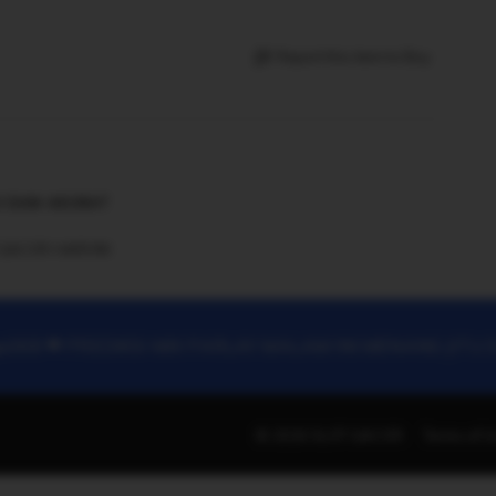
Report this item to Etsy
TU DAN AKURAT
GACOR HARI INI
a368 ❤ PREDIKSI MIX PARLAY MALAM INI MENANG JITU
© 2026 SLOT GACOR
Terms of U