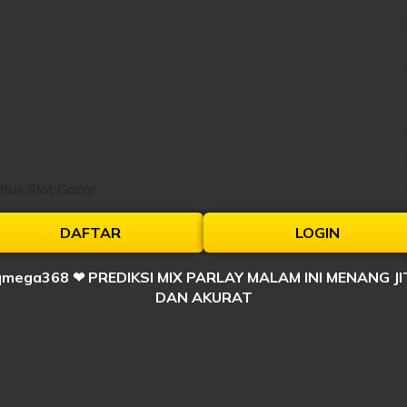
DAFTAR
LOGIN
qmega368 ❤ PREDIKSI MIX PARLAY MALAM INI MENANG JI
DAN AKURAT