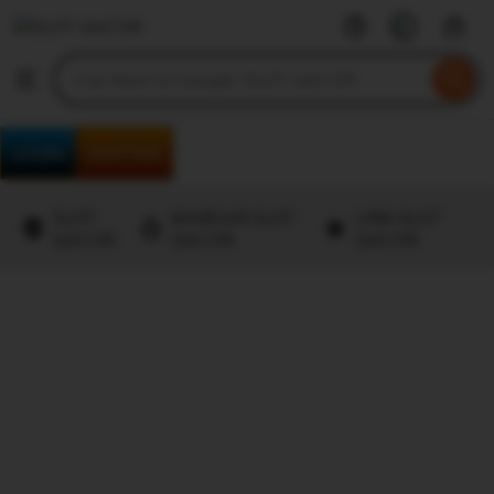
SLOT
Skip
GACOR
to
Search
Browse
ontent
for
items
or
shops
LOGIN
DAFTAR
SLOT
BANDAR SLOT
LINK SLOT
GACOR
GACOR
GACOR