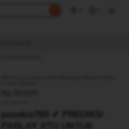
K SLOT GACOR
INI, TARUHAN UNTUNG!
889.111.221 Orang Telah Merasakan Maxwin Dalam
24 Jam Terakhir!
Price:
Rp 50,000
Situs Slot Gacor
pusaka789 ✔ PREDIKSI
PARLAY JITU UNTUK