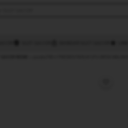
GACOR
SLOT GACOR
BANDAR SLOT GACOR
LIN
 GACOR RESMI
pusaka789 ✔ PREDIKSI PARLAY JITU UNTUK MALAM 