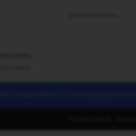
Report this item to Etsy
RUHAN UNTUNG!
GACOR HARI INI
a789 ✔ PREDIKSI PARLAY JITU UNTUK MALAM INI, TARU
© 2026 SLOT GACOR
Terms of U