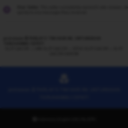
Star Seller.
This seller consistently earned 5-star reviews, d
quickly to any messages they received.
Loading...
protaiwan ⏳ PARLAY 5 TIM HARI INI, UNTUNGKAN
TARUHANMU CEPAT!
SLOT GACOR
LINK SLOT GACOR
SITUS SLOT GACOR
SLOT
GACOR HARI INI
protaiwan ⏳ PARLAY 5 TIM HARI INI, UNTUNGKAN
TARUHANMU CEPAT!
Indonesia | English (UK) | Rp (IDR)