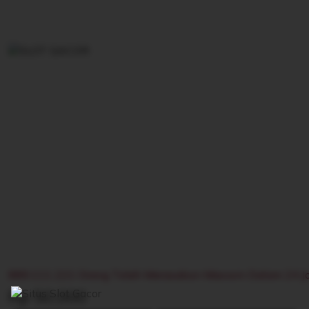
889.111.221 Orang Telah Merasakan Maxwin Dalam 24 Ja
Price:
Rp 50,000