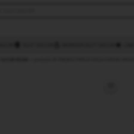
GACOR
SLOT GACOR
BANDAR SLOT GACOR
LIN
 GACOR RESMI
pradaslot 💕 PREDIKSI PARLAY BOLA HARI INI UNT