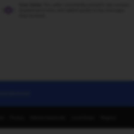
Star Seller.
This seller consistently earned 5-star reviews,
dispatched on time, and replied quickly to any messages
they received.
KAN BANYAK!
se
Privacy
Interest-based ads
Local Shops
Regions