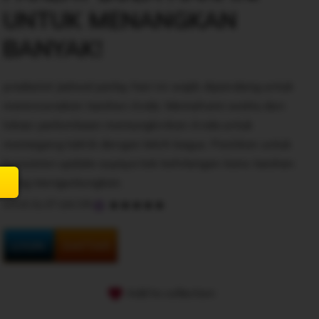
UNTUK MENANGKAN
BANYAK!
pradaslot Jadwal parlay hari ini wajib dipandang untuk
merencanakan taruhan Anda. Memahami waktu dan
lokasi perlombaan memungkinkan Anda untuk
memegang taktik dengan lebih bagus. Pastikan untuk
konsisten update supaya tak kehilangan kans taruhan
yang menguntungkan.
5
SITUS SLOT GACOR
out
of
LOGIN
DAFTAR
5
stars
Add to collection