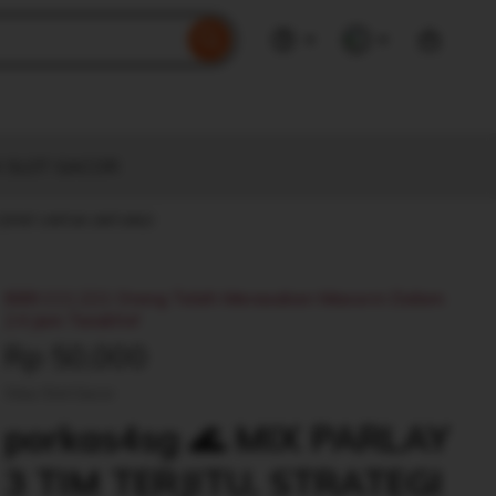
K SLOT GACOR
 CEPAT UNTUK UNTUNG!
889.111.221 Orang Telah Merasakan Maxwin Dalam
24 Jam Terakhir!
Price:
Rp 50,000
Situs Slot Gacor
porkas4sg 🌊 MIX PARLAY
3 TIM TERJITU, STRATEGI