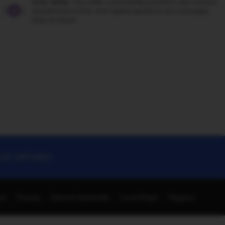
Star Seller.
This seller consistently earned 5-star reviews,
dispatched on time, and replied quickly to any messages
they received.
NTUK UNTUNG!
se
Privacy
Interest-based ads
Local Shops
Regions