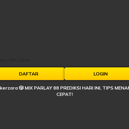
DAFTAR
LOGIN
kerzara 🎲 MIX PARLAY 88 PREDIKSI HARI INI, TIPS MEN
CEPAT!