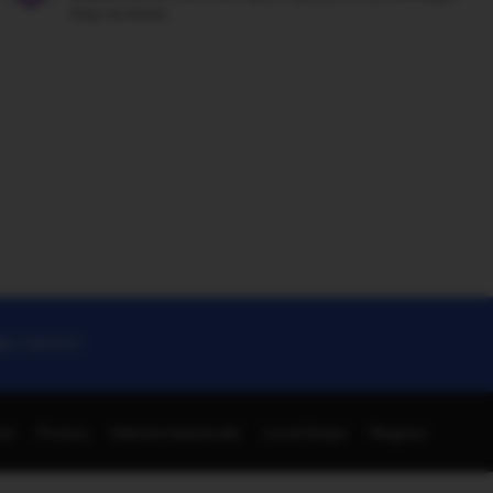
they received.
NG CEPAT!
se
Privacy
Interest-based ads
Local Shops
Regions