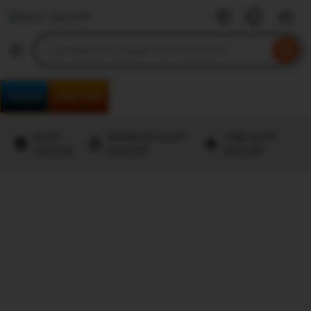
SLOT
Skip
GACOR
to
Search
Browse
ontent
for
items
or
shops
LOGIN
DAFTAR
SLOT
BANDAR SLOT
LINK SLOT
GACOR
GACOR
GACOR