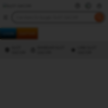
SLOT
Skip
GACOR
to
Search
Browse
ontent
for
items
or
shops
LOGIN
DAFTAR
SLOT
BANDAR SLOT
LINK SLOT
GACOR
GACOR
GACOR