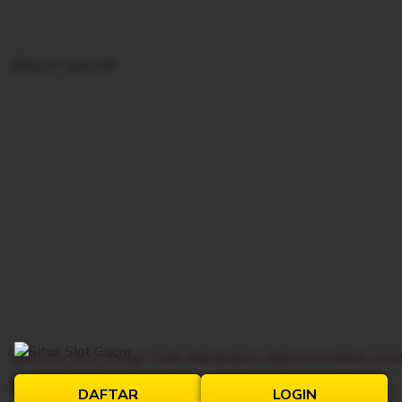
889.111.221 Orang Telah Merasakan Maxwin Dalam 24 Ja
Price:
Rp 50,000
DAFTAR
LOGIN