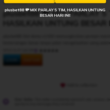
Situs Slot Gacor
plusbet88 💸 MIX PARLAY 5 TIM, HASILKAN UNTUNG
plusbet88 💸 MIX PARLAY 5 
BESAR HARI INI!
HASILKAN UNTUNG BESAR H
plusbet88 Slot demo x1000 memungkinkan pemain menik
kemenangan besar tanpa patut mengeluarkan uang autent
5
SITUS SLOT GACOR
out
of
LOGIN
DAFTAR
5
stars
Add to collection
Star Seller.
This seller consistently earned 5-star reviews, d
quickly to any messages they received.