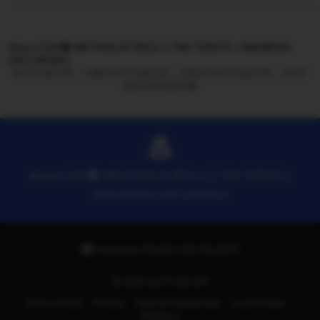
Loading...
planet128 🎃 MIX PARLAY BOLA 2 TIM TERJITU, AMANKAN
UNTUNGMU!
SLOT GACOR
LINK SLOT GACOR
SITUS SLOT GACOR
SLOT
GACOR HARI INI
planet128 🎃 MIX PARLAY BOLA 2 TIM TERJITU,
AMANKAN UNTUNGMU!
Indonesia | English (UK) | Rp (IDR)
© 2026 SLOT GACOR
Terms of Use
Privacy
Interest-based ads
Local Shops
Regions