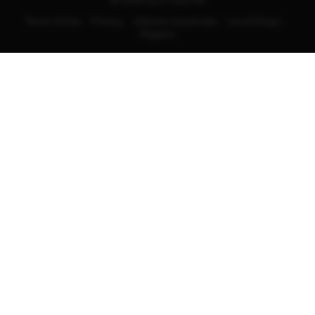
Terms of Use
Privacy
Interest-based ads
Local Shops
Regions