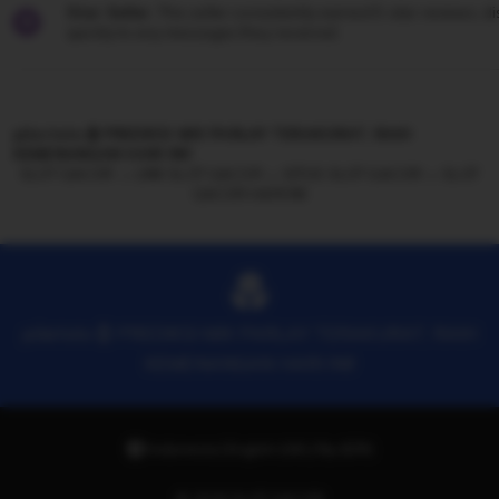
Star Seller.
This seller consistently earned 5-star reviews, d
quickly to any messages they received.
Loading...
pilartoto ⌚ PREDIKSI MIX PARLAY TERAKURAT, RAIH
KEMENANGAN HARI INI!
SLOT GACOR
LINK SLOT GACOR
SITUS SLOT GACOR
SLOT
GACOR HARI INI
pilartoto ⌚ PREDIKSI MIX PARLAY TERAKURAT, RAIH
KEMENANGAN HARI INI!
Indonesia | English (UK) | Rp (IDR)
© 2026 SLOT GACOR