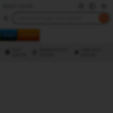
SLOT
Skip
GACOR
to
Search
Browse
ontent
for
items
or
shops
LOGIN
DAFTAR
SLOT
BANDAR SLOT
LINK SLOT
GACOR
GACOR
GACOR