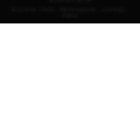
Terms of Use
Privacy
Interest-based ads
Local Shops
Regions