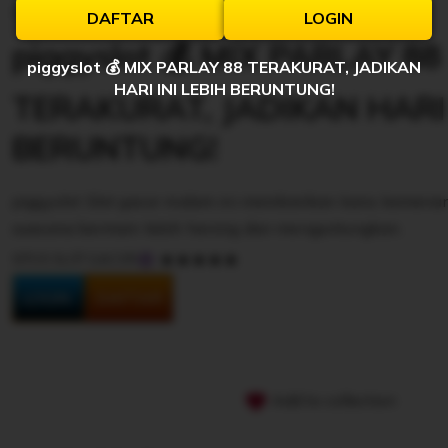
Situs Slot Gacor
DAFTAR
LOGIN
piggyslot 💰 MIX PARLAY 88
piggyslot 💰 MIX PARLAY 88 TERAKURAT, JADIKAN
HARI INI LEBIH BERUNTUNG!
TERAKURAT, JADIKAN HARI 
BERUNTUNG!
piggyslot Slot gacor malam ini memberikan kans kemena
suasana bermain lebih hening dan menguntungkan.
5
SITUS SLOT GACOR
out
of
LOGIN
DAFTAR
5
stars
Add to collection