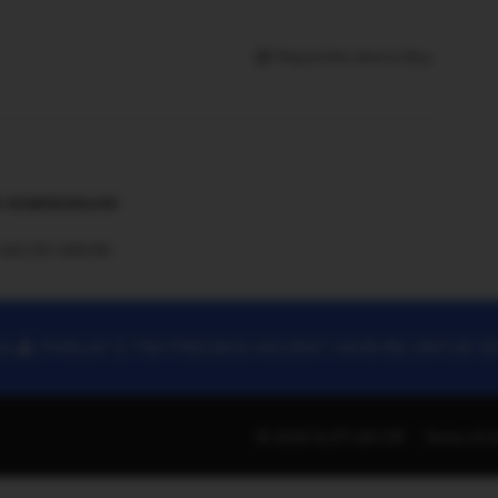
Report this item to Etsy
UK KEMENANGAN!
GACOR HARI INI
tis 🕹 PARLAY 5 TIM PREDIKSI AKURAT HARI INI UNTUK
© 2026 SLOT GACOR
Terms of U