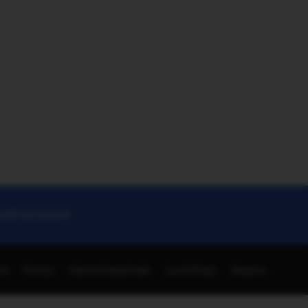
 KEMENANGAN!
se
Privacy
Interest-based ads
Local Shops
Regions