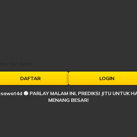
DAFTAR
LOGIN
sawat4d 🎃 PARLAY MALAM INI, PREDIKSI JITU UNTUK H
MENANG BESAR!