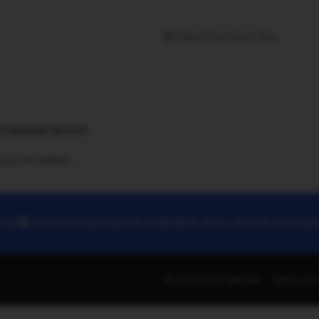
Report this item to Etsy
RI MENANG BESAR!
GACOR HARI INI
4d 🎃 PARLAY MALAM INI, PREDIKSI JITU UNTUK HARI 
© 2026 SLOT GACOR
Terms of U