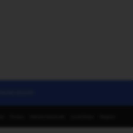
MENANG BESAR!
se
Privacy
Interest-based ads
Local Shops
Regions