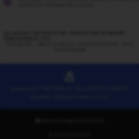
quickly to any messages they received.
Loading...
pertama4d ✔ MIX PARLAY 365, JADIKAN HARI INI MILIKMU
DENGAN PARLAY JITU!
SLOT GACOR
LINK SLOT GACOR
SITUS SLOT GACOR
SLOT
GACOR HARI INI
pertama4d ✔ MIX PARLAY 365, JADIKAN HARI INI
MILIKMU DENGAN PARLAY JITU!
Indonesia | English (UK) | Rp (IDR)
© 2026 SLOT GACOR