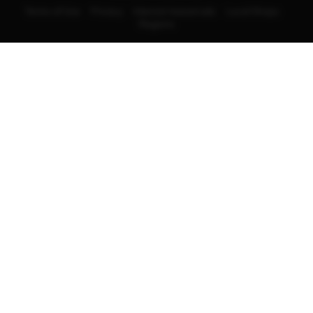
Terms of Use
Privacy
Interest-based ads
Local Shops
Regions