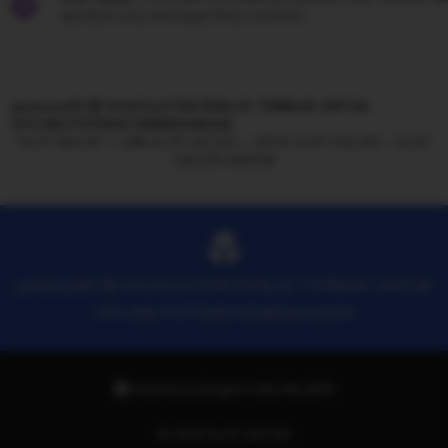
quickly to any messages they received.
Loading...
perkasa99 😘 KALKULATOR PARLAY TERBAIK UNTUK
HITUNG POTENSI KEMENANGAN
SLOT GACOR
LINK SLOT GACOR
SITUS SLOT GACOR
SLOT
GACOR HARI INI
perkasa99 😘 KALKULATOR PARLAY TERBAIK UNTUK
HITUNG POTENSI KEMENANGAN
Indonesia | English (UK) | Rp (IDR)
© 2026 SLOT GACOR