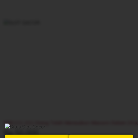
889.111.221 Orang Telah Merasakan Maxwin Dalam 24 Ja
Price:
Rp 50,000