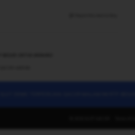
Report this item to Etsy
TP BESAR UNTUK MENANG!
GACOR HARI INI
🚿 SLOT DEMO TERPERCAYA GACOR MALAM INI RTP BES
© 2026 SLOT GACOR
Terms of U