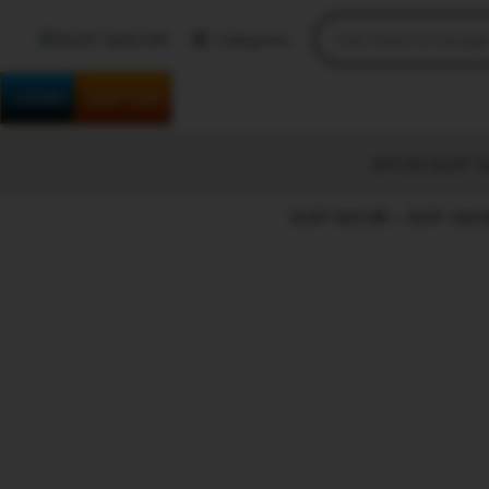
Skip
Search
to
SLOT
Categories
for
GACOR
Content
items
or
LOGIN
DAFTAR
shops
SITUS SLOT 
SLOT GACOR
SLOT GAC