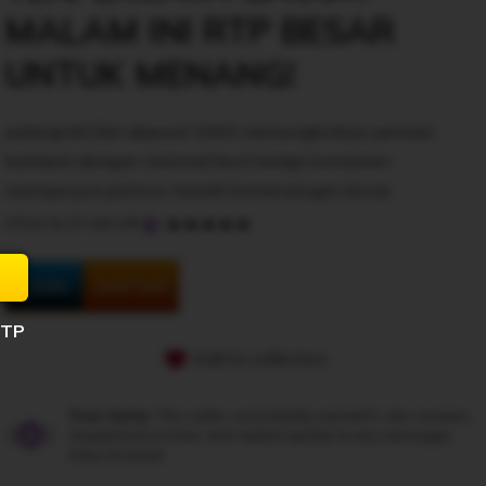
MALAM INI RTP BESAR
UNTUK MENANG!
pelangi4d Slot deposit 1000 memungkinkan pemain
bertaruh dengan nominal kecil tetapi konsisten
mempunyai potensi meraih kemenangan besar.
5
SITUS SLOT GACOR
out
of
LOGIN
DAFTAR
5
stars
RTP
Add to collection
Star Seller.
This seller consistently earned 5-star reviews,
dispatched on time, and replied quickly to any messages
they received.