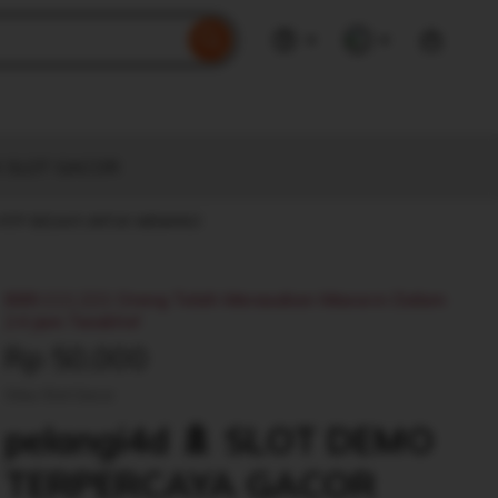
K SLOT GACOR
 RTP BESAR UNTUK MENANG!
889.111.221 Orang Telah Merasakan Maxwin Dalam
24 Jam Terakhir!
Price:
Rp 50,000
Situs Slot Gacor
pelangi4d 🚿 SLOT DEMO
TERPERCAYA GACOR