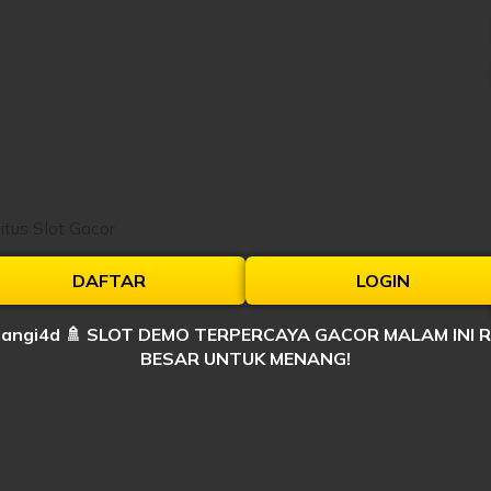
DAFTAR
LOGIN
langi4d 🚿 SLOT DEMO TERPERCAYA GACOR MALAM INI 
BESAR UNTUK MENANG!