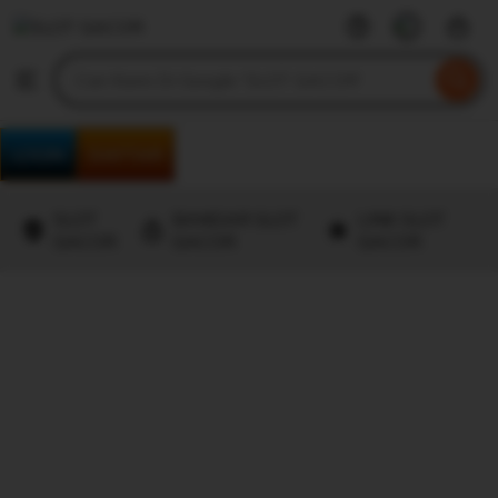
SLOT
Skip
GACOR
to
Search
Browse
ontent
for
items
or
shops
LOGIN
DAFTAR
SLOT
BANDAR SLOT
LINK SLOT
GACOR
GACOR
GACOR