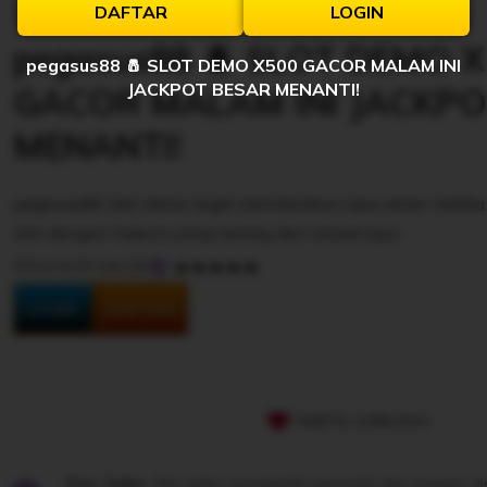
DAFTAR
LOGIN
Situs Slot Gacor
pegasus88 🧂 SLOT DEMO 
pegasus88 🧂 SLOT DEMO X500 GACOR MALAM INI
JACKPOT BESAR MENANTI!
GACOR MALAM INI JACKPO
MENANTI!
pegasus88 Slot demo legal memberikan rasa aman ketik
slot dengan hukum yang terang dan terpercaya.
5
SITUS SLOT GACOR
out
of
LOGIN
DAFTAR
5
stars
Add to collection
Star Seller.
This seller consistently earned 5-star reviews, d