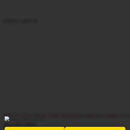
889.111.221 Orang Telah Merasakan Maxwin Dalam 24 Ja
Price:
Rp 50,000