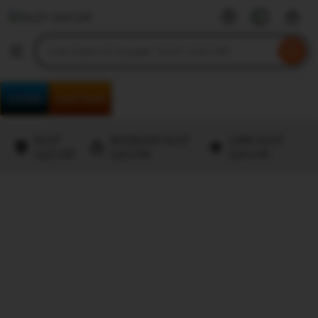
SLOT
Skip
GACOR
to
Search
Browse
ontent
for
items
or
shops
LOGIN
DAFTAR
SLOT
BANDAR SLOT
LINK SLOT
GACOR
GACOR
GACOR