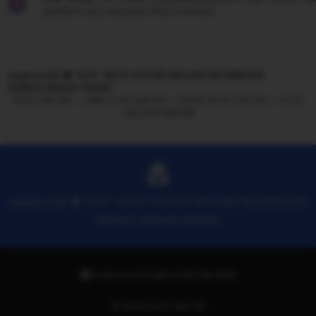
quickly to any messages they received.
Loading...
pegasus4d 🍿 SLOT ZEUS GACOR MALAM INI DENGAN
BONUS BESAR X5000!
SLOT GACOR
LINK SLOT GACOR
SITUS SLOT GACOR
SLOT
GACOR HARI INI
pegasus4d 🍿 SLOT ZEUS GACOR MALAM INI DENGAN
BONUS BESAR X5000!
Indonesia | English (UK) | Rp (IDR)
© 2026 SLOT GACOR