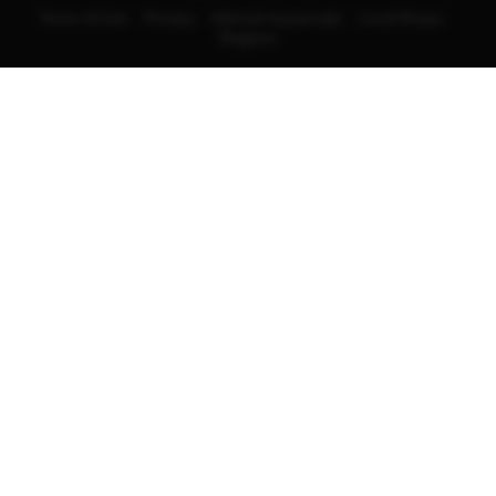
Terms of Use
Privacy
Interest-based ads
Local Shops
Regions