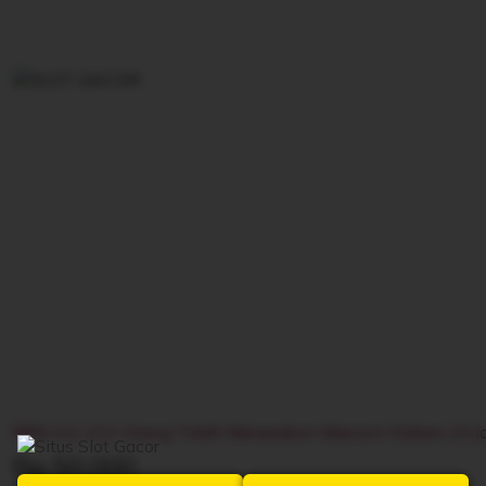
889.111.221 Orang Telah Merasakan Maxwin Dalam 24 Ja
Price:
Rp 50,000