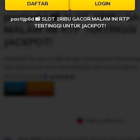
DAFTAR
LOGIN
Situs Slot Gacor
pastijp6d 📸 SLOT 1RIBU G
pastijp6d 📸 SLOT 1RIBU GACOR MALAM INI RTP
TERTINGGI UNTUK JACKPOT!
MALAM INI RTP TERTINGGI
JACKPOT!
pastijp6d Slot gacor hadir dengan kesempatan kemenang
tiap-tiap putaran lebih menegangkan dan penuh kejutan.
5
SITUS SLOT GACOR
out
of
LOGIN
DAFTAR
5
stars
Add to collection
Star Seller.
This seller consistently earned 5-star reviews, d