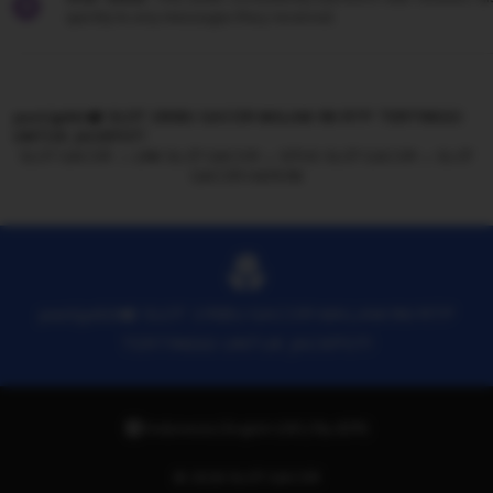
quickly to any messages they received.
Loading...
pastijp6d 📸 SLOT 1RIBU GACOR MALAM INI RTP TERTINGGI
UNTUK JACKPOT!
SLOT GACOR
LINK SLOT GACOR
SITUS SLOT GACOR
SLOT
GACOR HARI INI
pastijp6d 📸 SLOT 1RIBU GACOR MALAM INI RTP
TERTINGGI UNTUK JACKPOT!
Indonesia | English (UK) | Rp (IDR)
© 2026 SLOT GACOR