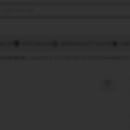
GACOR
SLOT GACOR
BANDAR SLOT GACOR
LIN
GACOR RESMI
pastihoki 🚢 SLOT DEPOSIT 1K GACOR MALAM INI RT