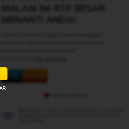
MALAM INI RTP BESAR
MENANTI ANDA!
pastihoki Slot demo legal mempertimbangkan
permainan adil dan aman, menawarkan sensasi
bermain slot tanpa risiko finansial.
5
SITUS SLOT GACOR
out
of
LOGIN
DAFTAR
5
stars
SAR
Add to collection
Star Seller.
This seller consistently earned 5-star reviews,
dispatched on time, and replied quickly to any messages
they received.