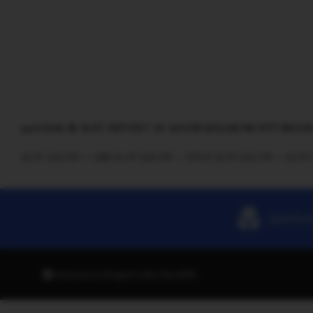
Loading...
pastihoki 🚢 SLOT DEPOSIT 1K GACOR MALAM INI RTP BESA
SLOT GACOR
LINK SLOT GACOR
SITUS SLOT GACOR
SLOT 
pastih
Indonesia | English (UK) | Rp (IDR)