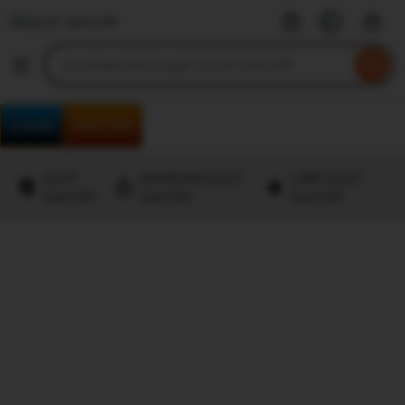
SLOT
Skip
GACOR
to
Search
Browse
ontent
for
items
or
shops
LOGIN
DAFTAR
SLOT
BANDAR SLOT
LINK SLOT
GACOR
GACOR
GACOR