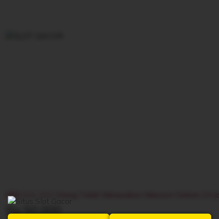
889.111.221 Orang Telah Merasakan Maxwin Dalam 24 Ja
Price:
Rp 50,000