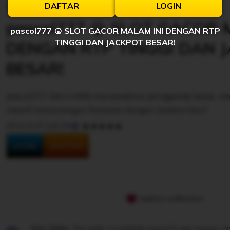
DAFTAR
LOGIN
Situs Slot Gacor
pascol777 🍘 SLOT GACOR 
pascol777 🍘 SLOT GACOR MALAM INI DENGAN RTP
TINGGI DAN JACKPOT BESAR!
DENGAN RTP TINGGI DAN 
BESAR!
pascol777 Slot x1000 menawarkan pengganda besar, m
meraih kemenangan fantastis dengan taruhan kecil.
5
SITUS SLOT GACOR
out
of
LOGIN
DAFTAR
5
stars
Add to collection
Star Seller.
This seller consistently earned 5-star reviews, d