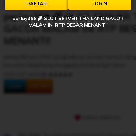
DAFTAR
LOGIN
Situs Slot Gacor
parlay388 🌾 SLOT SERVER
parlay388 🌾 SLOT SERVER THAILAND GACOR
MALAM INI RTP BESAR MENANTI!
GACOR MALAM INI RTP BE
MENANTI!
parlay388 Slot 1000 menghadirkan sensasi bermain denga
konsisten berpeluang menggapai kemenangan besar.
5
SITUS SLOT GACOR
out
of
LOGIN
DAFTAR
5
stars
Add to collection
Star Seller.
This seller consistently earned 5-star reviews, d