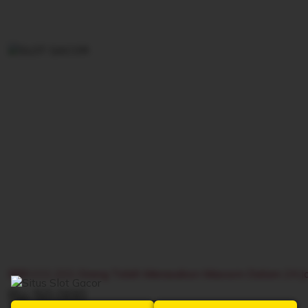
889.111.221 Orang Telah Merasakan Maxwin Dalam 24 Ja
Price:
Rp 50,000