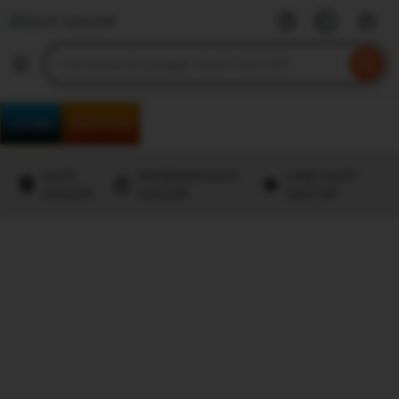
SLOT
Skip
GACOR
to
Search
Browse
ontent
for
items
or
shops
LOGIN
DAFTAR
SLOT
BANDAR SLOT
LINK SLOT
GACOR
GACOR
GACOR