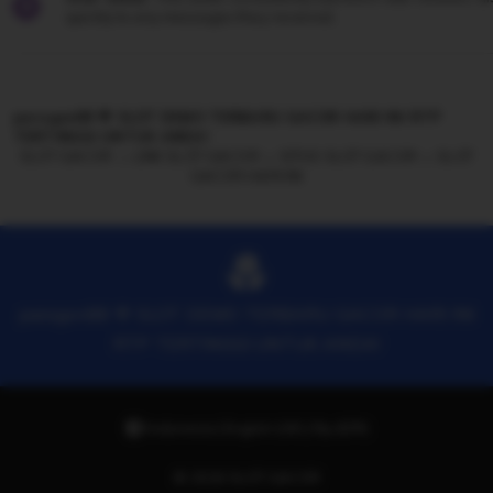
quickly to any messages they received.
Loading...
paragon88 🌹 SLOT DEMO TERBARU GACOR HARI INI RTP
TERTINGGI UNTUK ANDA!
SLOT GACOR
LINK SLOT GACOR
SITUS SLOT GACOR
SLOT
GACOR HARI INI
paragon88 🌹 SLOT DEMO TERBARU GACOR HARI INI
RTP TERTINGGI UNTUK ANDA!
Indonesia | English (UK) | Rp (IDR)
© 2026 SLOT GACOR