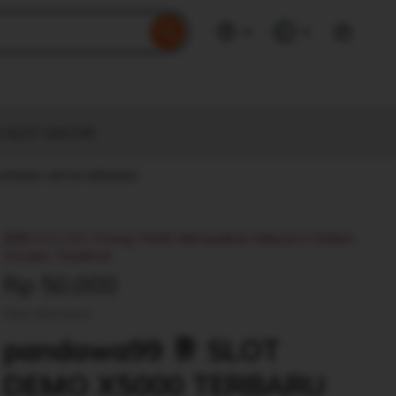
K SLOT GACOR
KARANG UNTUK MENANG!
889.111.221 Orang Telah Merasakan Maxwin Dalam
24 Jam Terakhir!
Price:
Rp 50,000
Situs Slot Gacor
pandawa99 🥂 SLOT
DEMO X5000 TERBARU