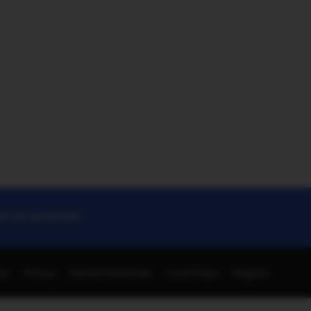
NTUK MENANG!
se
Privacy
Interest-based ads
Local Shops
Regions