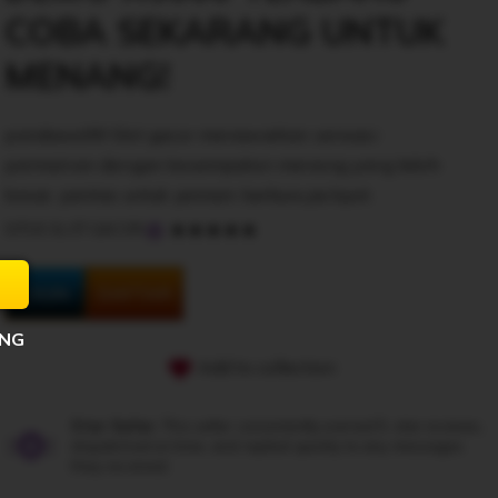
COBA SEKARANG UNTUK
MENANG!
pandawa99 Slot gacor menawarkan sensasi
permainan dengan kesempatan menang yang lebih
besar, pantas untuk pemain berburu jackpot.
5
SITUS SLOT GACOR
out
of
LOGIN
DAFTAR
5
stars
ANG
Add to collection
Star Seller.
This seller consistently earned 5-star reviews,
dispatched on time, and replied quickly to any messages
they received.